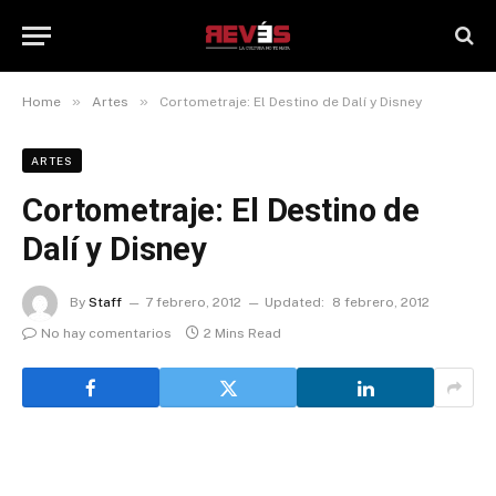
»
»
Home
Artes
Cortometraje: El Destino de Dalí y Disney
ARTES
Cortometraje: El Destino de
Dalí y Disney
By
Staff
7 febrero, 2012
Updated:
8 febrero, 2012
No hay comentarios
2 Mins Read