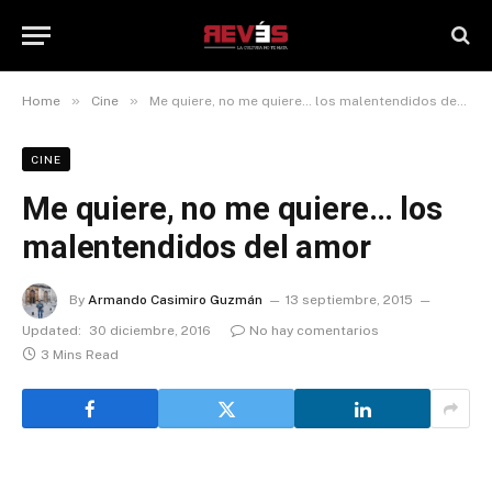
»
»
Home
Cine
Me quiere, no me quiere… los malentendidos del amor
CINE
Me quiere, no me quiere… los
malentendidos del amor
By
Armando Casimiro Guzmán
13 septiembre, 2015
Updated:
30 diciembre, 2016
No hay comentarios
3 Mins Read