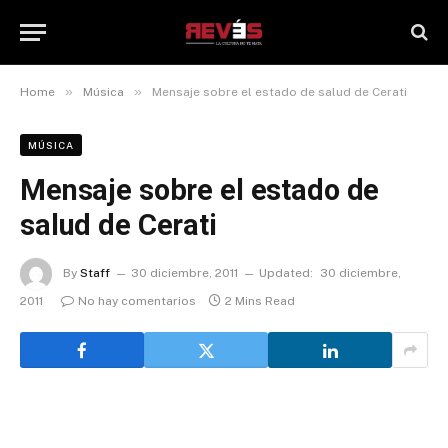
»
»
Home
Música
Mensaje sobre el estado de salud de Cerati
MÚSICA
Mensaje sobre el estado de
salud de Cerati
By
Staff
30 diciembre, 2011
Updated:
30 diciembre,
2011
No hay comentarios
2 Mins Read