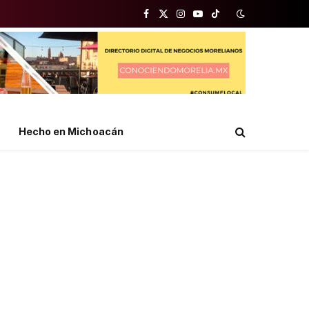
Facebook
X
Instagram
YouTube
TikTok
(Twitter)
Hecho en Michoacán