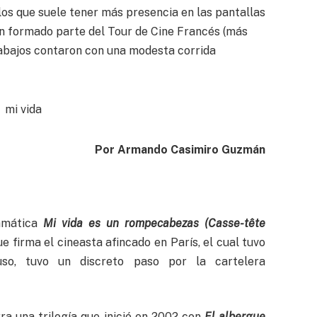
los que suele tener más presencia en las pantallas
han formado parte del Tour de Cine Francés (más
trabajos contaron con una modesta corrida
Por Armando Casimiro Guzmán
ramática
Mi vida es un rompecabezas (Casse-t
ête
 firma el cineasta afincado en París, el cual tuvo
so, tuvo un discreto paso por la cartelera
rra una trilogía que inició en 2002 con
El albergue