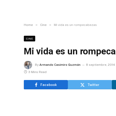
»
»
Home
Cine
Mi vida es un rompecabezas
CINE
Mi vida es un rompec
By
Armando Casimiro Guzmán
8 septiembre, 2014
3 Mins Read
Facebook
Twitter