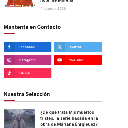
hotel de Morelia
4 agosto, 2026
Mantente en Contacto
Facebook
Twitter
Instagram
YouTube
TikTok
Nuestra Selección
¿De qué trata Mis muertos
tristes, la serie basada en la
obra de Mariana Enrqieuez?