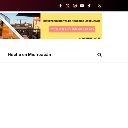
Facebook
X
Instagram
YouTube
TikTok
(Twitter)
Hecho en Michoacán