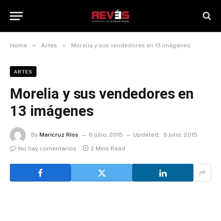
»
»
Home
Artes
Morelia y sus vendedores en 13 imágenes
ARTES
Morelia y sus vendedores en
13 imágenes
By
Maricruz Ríos
6 julio, 2015
Updated:
6 julio, 2015
No hay comentarios
2 Mins Read