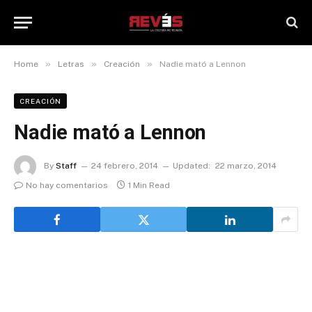
»
»
»
Home
Letras
Creación
Nadie mató a Lennon
CREACIÓN
Nadie mató a Lennon
By
Staff
24 febrero, 2014
Updated:
22 marzo, 2014
No hay comentarios
1 Min Read