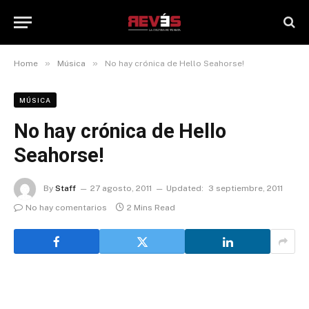
»
»
Home
Música
No hay crónica de Hello Seahorse!
MÚSICA
No hay crónica de Hello
Seahorse!
By
Staff
27 agosto, 2011
Updated:
3 septiembre, 2011
No hay comentarios
2 Mins Read