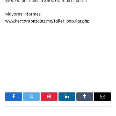
$100.00 por clase o $600.00 todo el curso
Mayores informes:
www.hectorgonzalez.mx/taller_popular.php
Facebook
Twitter
Pinterest
LinkedIn
Tumblr
Email