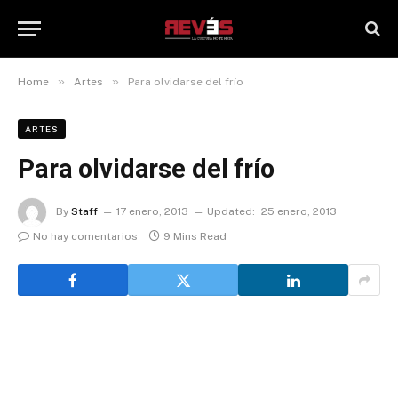
»
»
Home
Artes
Para olvidarse del frío
ARTES
Para olvidarse del frío
By
Staff
17 enero, 2013
Updated:
25 enero, 2013
No hay comentarios
9 Mins Read