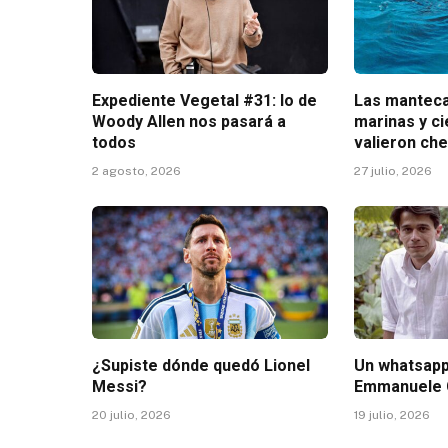
Expediente Vegetal #31: lo de
Las manteca
Woody Allen nos pasará a
marinas y c
todos
valieron ch
2 agosto, 2026
27 julio, 2026
¿Supiste dónde quedó Lionel
Un whatsap
Messi?
Emmanuele 
20 julio, 2026
19 julio, 2026