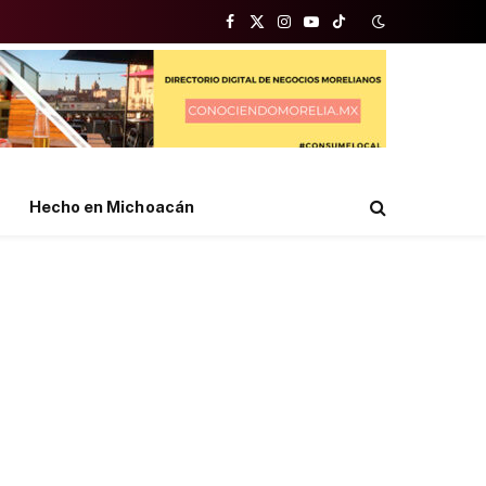
Facebook
X
Instagram
YouTube
TikTok
(Twitter)
Hecho en Michoacán