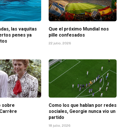
das, las vaquitas
Que el próximo Mundial nos
iertos penes ya
pille confesados
etos
22 julio, 2026
p sobre
Como los que hablan por redes
Carrère
sociales, Georgie nunca vio un
partido
18 julio, 2026