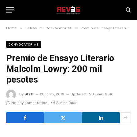
»
»
»
Home
Letras
Convocatorias
Premio de Ensayo Literario Malcolm Lowry: 200 mil pesotes
CONVOCATORIAS
Premio de Ensayo Literario
Malcolm Lowry: 200 mil
pesotes
By
Staff
28 junio, 2016
Updated:
28 junio, 2016
No hay comentarios
2 Mins Read