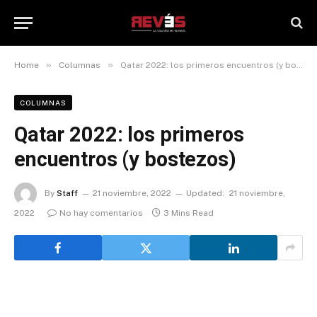
»
»
Home
Columnas
Qatar 2022: los primeros encuentros (y bostezos)
COLUMNAS
Qatar 2022: los primeros
encuentros (y bostezos)
By
Staff
21 noviembre, 2022
Updated:
21 noviembre,
2022
No hay comentarios
3 Mins Read