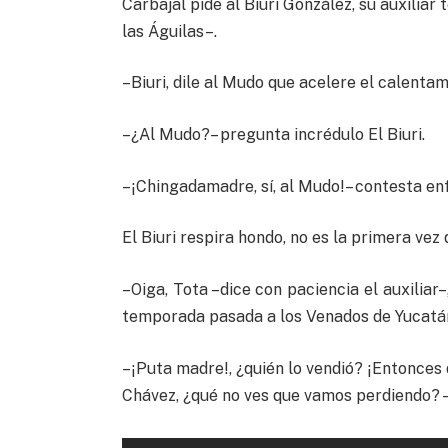
Carbajal pide al Biuri González, su auxiliar 
las Águilas–.
–Biuri, dile al Mudo que acelere el calenta
–¿Al Mudo?– pregunta incrédulo El Biuri.
–¡Chingadamadre, sí, al Mudo!– contesta en
El Biuri respira hondo, no es la primera vez 
–Oiga, Tota –dice con paciencia el auxiliar
temporada pasada a los Venados de Yucatá
–¡Puta madre!, ¿quién lo vendió? ¡Entonces q
Chávez, ¿qué no ves que vamos perdiendo? 