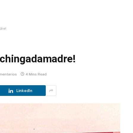
dre!
 ¡chingadamadre!
mentarios
4 Mins Read
LinkedIn