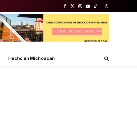
Facebook
X
Instagram
YouTube
TikTok
(Twitter)
Hecho en Michoacán