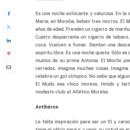
Es una noche sofocante y calurosa. En la
María, en Morelia, beben tres morros. El 
años de edad. Prenden un cigarro de marihuan
Cuatro desparrama un cigarro de tabaco,
coca. Vuelven a fumar. Sienten una desca
espíritu libre. Es una noche quieta. Sólo se
muslos de su prima Antonia. El Mocho pie
cerrados, imagina muchas cosas. Imagina
celebra un gol olímpico. No sabe que algun
El Mudo, ese chico moreno, tímido y tar
modesto club: el Atlético Morelia.
Antihéroe
Le falta inspiración para ser un 10 y care
tiene el oficio para ir y venir, su virtud es