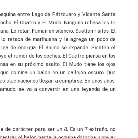
 esquina entre Lago de Pátzcuaro y Vicente Santa
Mocho, El Cuatro y El Mudo. Ninguno rebasa los 15
a. Lo rolan. Fuman en silencio. Sueltan risitas. El
 lo retaca de marihuana y le agrega un poco de
rga de energía. El ánimo se expande. Sienten el
 oye el rumor de los coches. El Cuatro piensa en los
nsa en su próximo asalto. El Mudo tiene los ojos
 que domina un balón en un callejón oscuro. Que
as alucinaciones llegan a cumplirse. En unos años,
tamudo, se va a convertir en una leyenda de un
ce de carácter para ser un 8. Es un 7 extraño, no
 arrastrar el balón hasta la esquina derecha y enviar