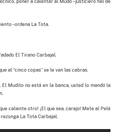
técnico, poner a calentar al Mudo –justiciero fiel de
miento –ordena La Tota.
fadado El Tirano Carbajal.
que al “cinco copas” se le van las cabras.
–, El Mudito no está en la banca, usted lo mandó la
n.
ue caliente otro! ¡El que sea, carajo! Mete al Pelé
–rezonga La Tota Carbajal.