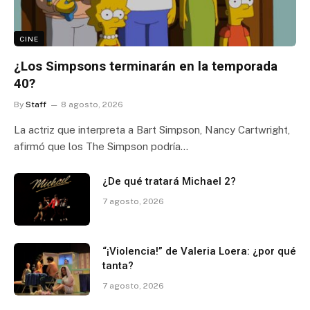
CINE
¿Los Simpsons terminarán en la temporada
40?
By
Staff
8 agosto, 2026
La actriz que interpreta a Bart Simpson, Nancy Cartwright,
afirmó que los The Simpson podría…
¿De qué tratará Michael 2?
7 agosto, 2026
“¡Violencia!” de Valeria Loera: ¿por qué
tanta?
7 agosto, 2026