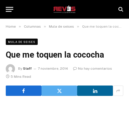
»
»
»
Home
Columnas
Mula de seises
Que me toquen la cococha
MULA DE SEISES
Que me toquen la cococha
By
Staff
7 noviembre, 2014
No hay comentarios
5 Mins Read