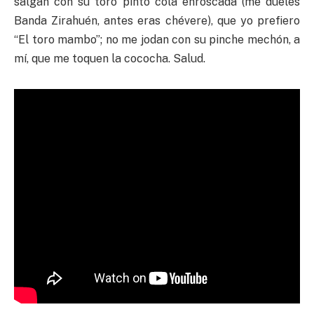
salgan con su toro pinto cola enroscada (me dueles
Banda Zirahuén, antes eras chévere), que yo prefiero
“El toro mambo”; no me jodan con su pinche mechón, a
mí, que me toquen la cococha. Salud.