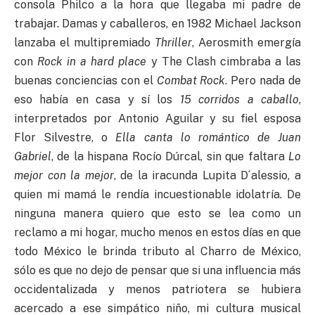
consola Philco a la hora que llegaba mi padre de
trabajar. Damas y caballeros, en 1982 Michael Jackson
lanzaba el multipremiado
Thriller
, Aerosmith emergía
con
Rock in a hard place
y The Clash cimbraba a las
buenas conciencias con el
Combat Rock
. Pero nada de
eso había en casa y sí los
15 corridos a caballo
,
interpretados por Antonio Aguilar y su fiel esposa
Flor Silvestre, o
Ella canta lo romántico de Juan
Gabriel
, de la hispana Rocío Dúrcal, sin que faltara
Lo
mejor con la mejor
, de la iracunda Lupita D´alessio, a
quien mi mamá le rendía incuestionable idolatría. De
ninguna manera quiero que esto se lea como un
reclamo a mi hogar, mucho menos en estos días en que
todo México le brinda tributo al Charro de México,
sólo es que no dejo de pensar que si una influencia más
occidentalizada y menos patriotera se hubiera
acercado a ese simpático niño, mi cultura musical