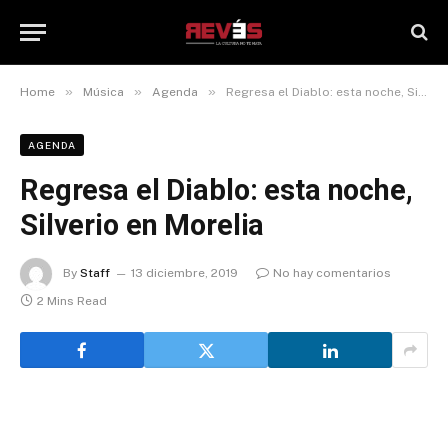
»
»
»
Home
Música
Agenda
Regresa el Diablo: esta noche, Silverio en Morelia
AGENDA
Regresa el Diablo: esta noche,
Silverio en Morelia
By
Staff
13 diciembre, 2019
No hay comentarios
2 Mins Read