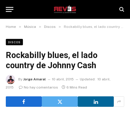
»
»
»
Home
Música
Discos
Rockabilly blues, el lado country de Johnny Cash
DISCOS
Rockabilly blues, el lado
country de Johnny Cash
By
Jorge Amaral
10 abril, 2015
Updated:
10 abril,
2015
No hay comentarios
6 Mins Read