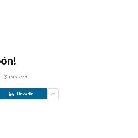
bón!
1 Min Read
LinkedIn