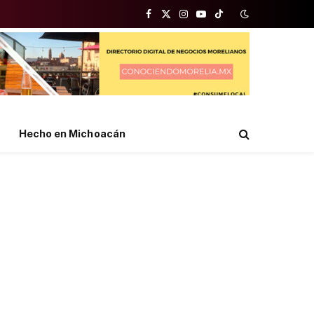
Facebook
X
Instagram
YouTube
TikTok
(Twitter)
Hecho en Michoacán