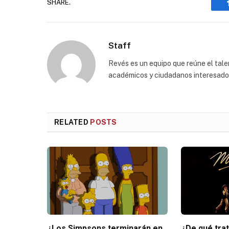
SHARE.
Staff
Revés es un equipo que reúne el talen
académicos y ciudadanos interesados p
RELATED
POSTS
¿Los Simpsons terminarán en
¿De qué tra