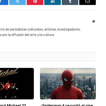
Facebook
Twitter
Pinterest
LinkedIn
Tumblr
Email
Website
to de periodistas culturales, artistas, investigadores,
or la difusión del arte y la cultura.
tará Michael 2?
¿Spiderman 4 resucitó al cine