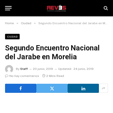
»
»
Home
Ciudad
Segundo Encuentro Nacional del Jarabe en Morelia
CIUDAD
Segundo Encuentro Nacional
del Jarabe en Morelia
By
Staff
20 junio, 2019
Updated:
24 junio, 2019
No hay comentarios
2 Mins Read