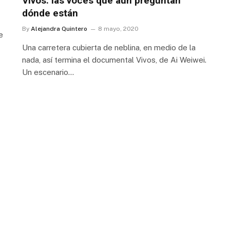
Vivos: las voces que aún preguntan
dónde están
By
Alejandra Quintero
8 mayo, 2020
e
Una carretera cubierta de neblina, en medio de la
nada, así termina el documental Vivos, de Ai Weiwei.
Un escenario…