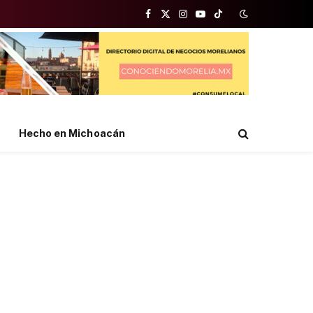
Facebook
X
Instagram
YouTube
TikTok
(Twitter)
Hecho en Michoacán