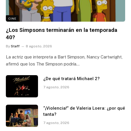
CINE
¿Los Simpsons terminarán en la temporada
40?
By
Staff
8 agosto, 2026
La actriz que interpreta a Bart Simpson, Nancy Cartwright,
afirmó que los The Simpson podría…
¿De qué tratará Michael 2?
7 agosto, 2026
“¡Violencia!” de Valeria Loera: ¿por qué
tanta?
7 agosto, 2026