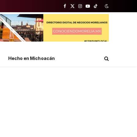
Facebook
X
Instagram
YouTube
TikTok
(Twitter)
Hecho en Michoacán