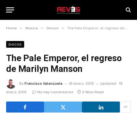
»
»
»
Home
Música
Discos
The Pale Emperor, el regreso de Marilyn Manson
DISCOS
The Pale Emperor, el regreso
de Marilyn Manson
By
Francisco Valenzuela
19 enero, 2015
Updated:
19
enero, 2015
No hay comentarios
2 Mins Read