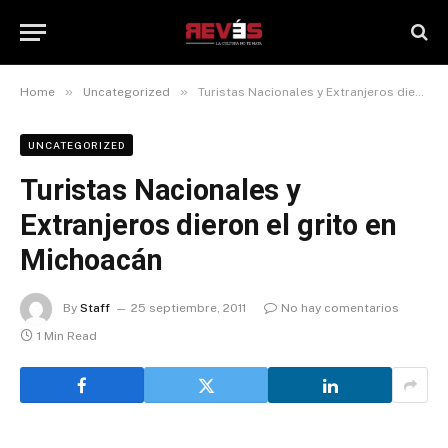
»
»
Home
Uncategorized
Turistas Nacionales y Extranjeros dieron el grito en Michoacán
UNCATEGORIZED
Turistas Nacionales y
Extranjeros dieron el grito en
Michoacán
By
Staff
25 septiembre, 2011
No hay comentarios
1 Min Read