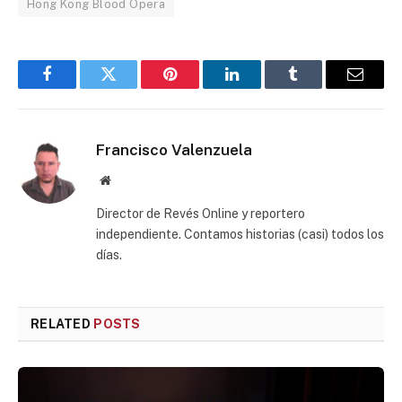
Hong Kong Blood Opera
Facebook
Twitter
Pinterest
LinkedIn
Tumblr
Email
Francisco Valenzuela
Website
Director de Revés Online y reportero
independiente. Contamos historias (casi) todos los
días.
RELATED
POSTS