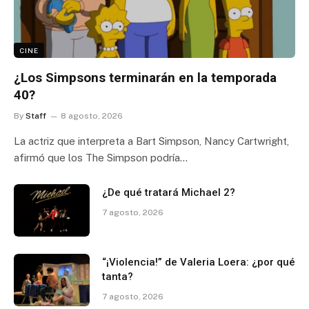
CINE
¿Los Simpsons terminarán en la temporada
40?
By
Staff
8 agosto, 2026
La actriz que interpreta a Bart Simpson, Nancy Cartwright,
afirmó que los The Simpson podría…
¿De qué tratará Michael 2?
7 agosto, 2026
“¡Violencia!” de Valeria Loera: ¿por qué
tanta?
7 agosto, 2026