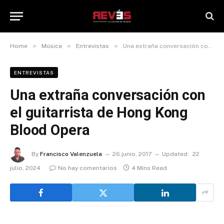
»
»
»
Home
Música
Entrevistas
Una extraña conversación con el guitarrista de Hong Kong Blood Opera
ENTREVISTAS
Una extraña conversación con
el guitarrista de Hong Kong
Blood Opera
By
Francisco Valenzuela
26 junio, 2017
Updated:
22
julio, 2024
No hay comentarios
4 Mins Read