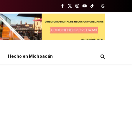
Facebook
X
Instagram
YouTube
TikTok
(Twitter)
Hecho en Michoacán