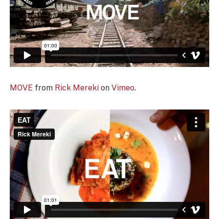
MOVE
from
Rick Mereki
on
Vimeo
.