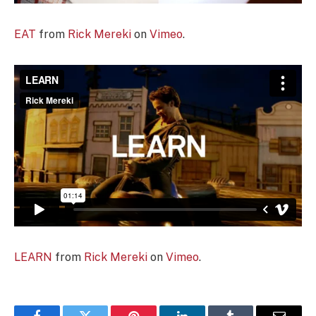
EAT
from
Rick Mereki
on
Vimeo
.
LEARN
from
Rick Mereki
on
Vimeo
.