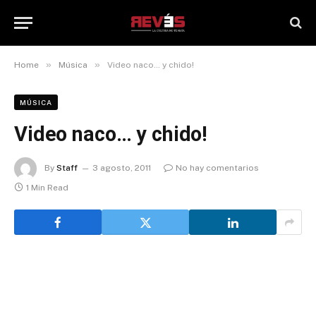
»
»
Home
Música
Video naco… y chido!
MÚSICA
Video naco… y chido!
By
Staff
3 agosto, 2011
No hay comentarios
1 Min Read