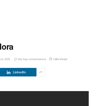
dora
re, 2011
No hay comentarios
1 Min Read
LinkedIn