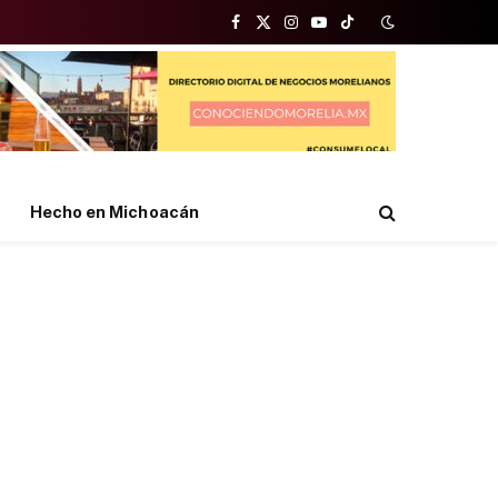
Facebook
X
Instagram
YouTube
TikTok
(Twitter)
Hecho en Michoacán