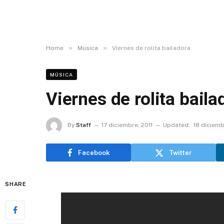
»
»
Home
Música
Viernes de rolita bailadora
MÚSICA
Viernes de rolita baila
By
Staff
17 diciembre, 2011
Updated:
18 diciemb
Facebook
Twitter
SHARE