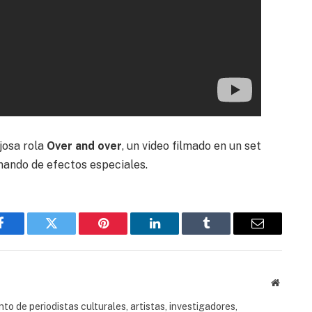
josa rola
Over and over
, un video filmado en un set
nando de efectos especiales.
Facebook
Twitter
Pinterest
LinkedIn
Tumblr
Email
Website
to de periodistas culturales, artistas, investigadores,