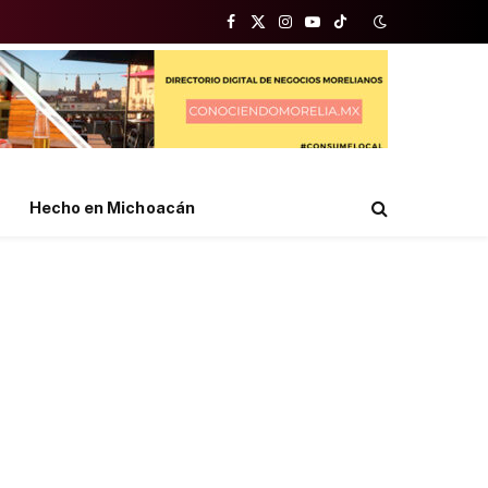
Facebook
X
Instagram
YouTube
TikTok
(Twitter)
Hecho en Michoacán