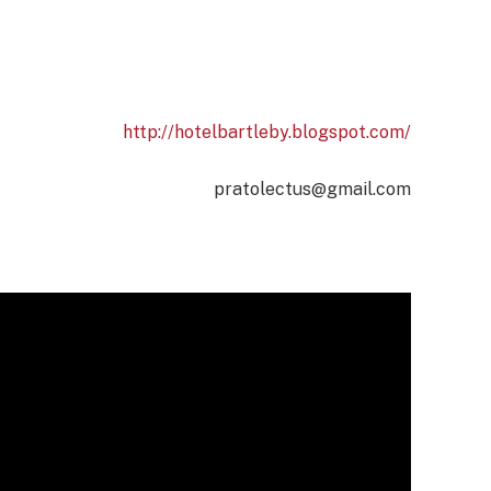
http://hotelbartleby.blogspot.com/
pratolectus@gmail.com