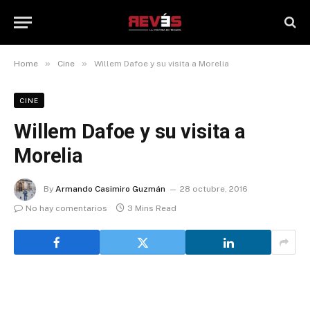
»
»
Home
Cine
Willem Dafoe y su visita a Morelia
CINE
Willem Dafoe y su visita a
Morelia
By
Armando Casimiro Guzmán
28 octubre, 2016
No hay comentarios
3 Mins Read