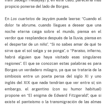
iraní Sadegh Hedayay) y, en este caso, parecería más
propicio ponerse del lado de Borges.
En
Los
cuartetos
de Jayyám puede leerse: “Cuando el
dolor te abrume, cuando llegues a desear que una
noche eterna caiga sobre el mundo, piensa en el
verdor que resplandece después de la lluvia, piensa en
el despertar de un niño”, “Si no sabes amar de qué te
sirve que el sol salga y se ponga”, o “Paraíso, infierno,
habrá alguien que haya visitado esas singulares
regiones”. El que se conozcan estas palabras es para
Borges un verdadero milagro, ya que se trataría de la
simbiosis entre un poeta persa del siglo XI y uno
inglés del XIX que nada tendrían que ver entre sí; sin
embargo, el argentino (con su humor habitual)
propone en “El enigma de Edward Fitzgerald”, que si
existe el panteísmo o la transmigración de las almas