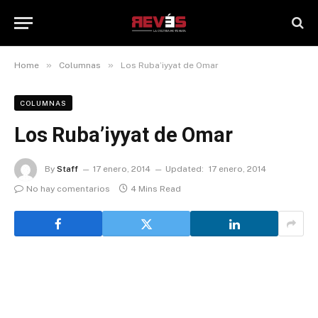
»
»
Home
Columnas
Los Ruba’iyyat de Omar
COLUMNAS
Los Ruba’iyyat de Omar
By
Staff
17 enero, 2014
Updated:
17 enero, 2014
No hay comentarios
4 Mins Read