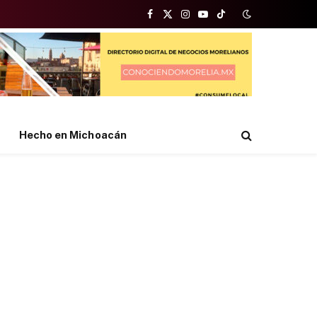
Facebook
X
Instagram
YouTube
TikTok
(Twitter)
Hecho en Michoacán