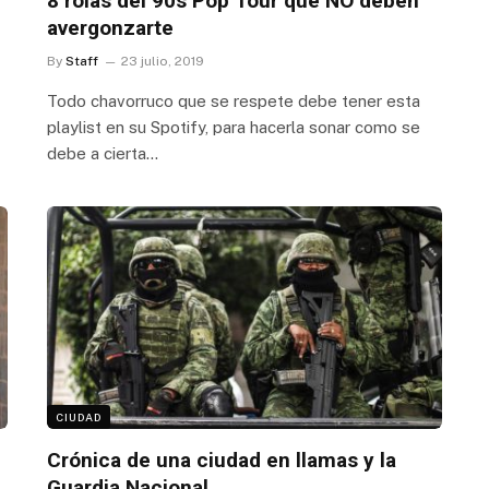
8 rolas del 90s Pop Tour que NO deben
avergonzarte
By
Staff
23 julio, 2019
Todo chavorruco que se respete debe tener esta
playlist en su Spotify, para hacerla sonar como se
debe a cierta…
CIUDAD
Crónica de una ciudad en llamas y la
Guardia Nacional