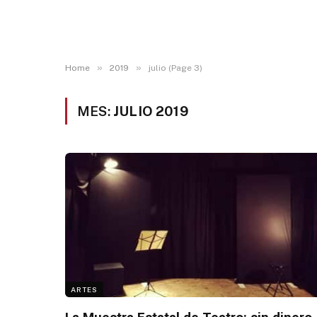
»
»
Home
2019
julio (Page 3)
MES:
JULIO 2019
ARTES