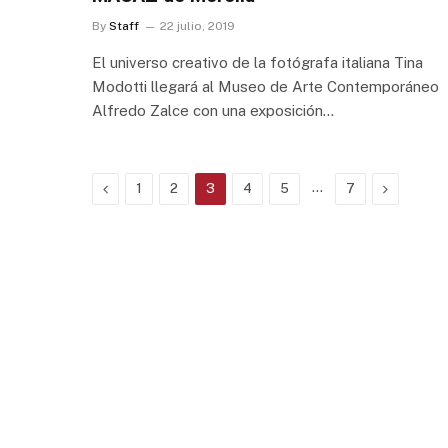
By
Staff
22 julio, 2019
El universo creativo de la fotógrafa italiana Tina
Modotti llegará al Museo de Arte Contemporáneo
Alfredo Zalce con una exposición…
Previous
…
Next
1
2
3
4
5
7