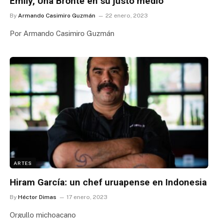
Emily, Una Brontë en su justo medio
By
Armando Casimiro Guzmán
22 enero, 2023
Por Armando Casimiro Guzmán
ARTES
Hiram García: un chef uruapense en Indonesia
By
Héctor Dimas
17 enero, 2023
Orgullo michoacano