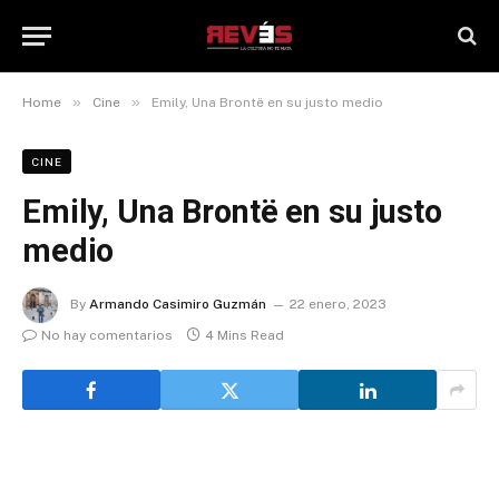
»
»
Home
Cine
Emily, Una Brontë en su justo medio
CINE
Emily, Una Brontë en su justo
medio
By
Armando Casimiro Guzmán
22 enero, 2023
No hay comentarios
4 Mins Read