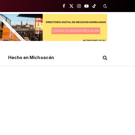
Facebook
X
Instagram
YouTube
TikTok
(Twitter)
Hecho en Michoacán