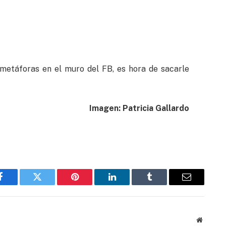
 metáforas en el muro del FB, es hora de sacarle
Imagen: Patricia Gallardo
Facebook
Twitter
Pinterest
LinkedIn
Tumblr
Email
Website