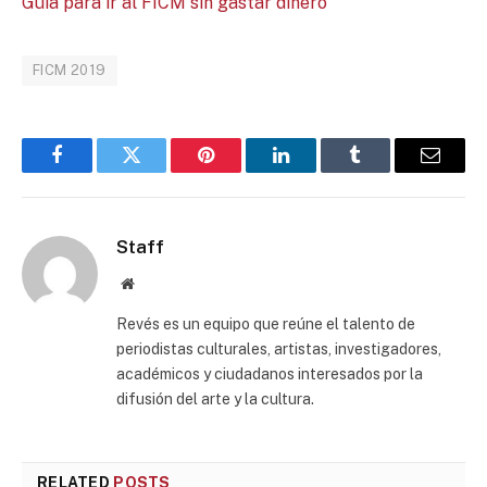
Guía para ir al FICM sin gastar dinero
FICM 2019
Facebook
Twitter
Pinterest
LinkedIn
Tumblr
Email
Staff
Website
Revés es un equipo que reúne el talento de
periodistas culturales, artistas, investigadores,
académicos y ciudadanos interesados por la
difusión del arte y la cultura.
RELATED
POSTS