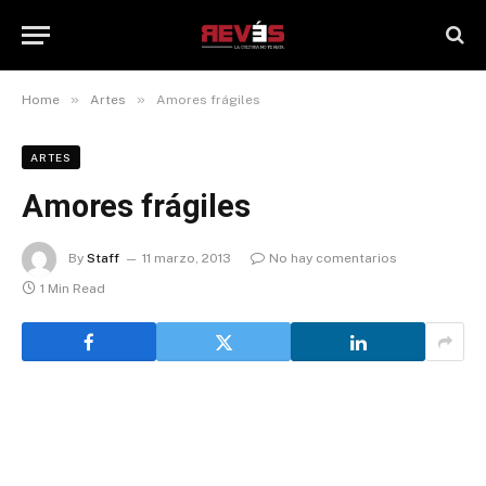
»
»
Home
Artes
Amores frágiles
ARTES
Amores frágiles
By
Staff
11 marzo, 2013
No hay comentarios
1 Min Read