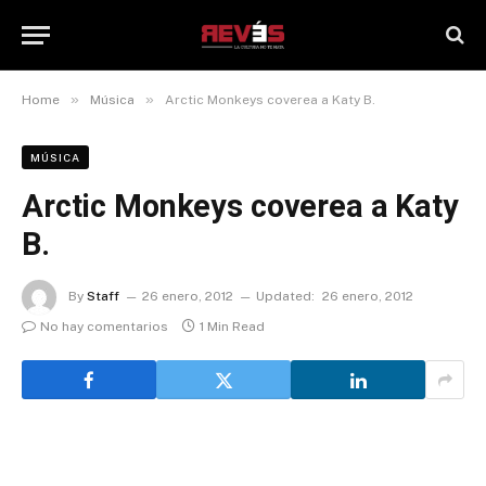
»
»
Home
Música
Arctic Monkeys coverea a Katy B.
MÚSICA
Arctic Monkeys coverea a Katy
B.
By
Staff
26 enero, 2012
Updated:
26 enero, 2012
No hay comentarios
1 Min Read