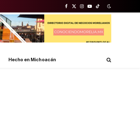
Facebook
X
Instagram
YouTube
TikTok
(Twitter)
Hecho en Michoacán