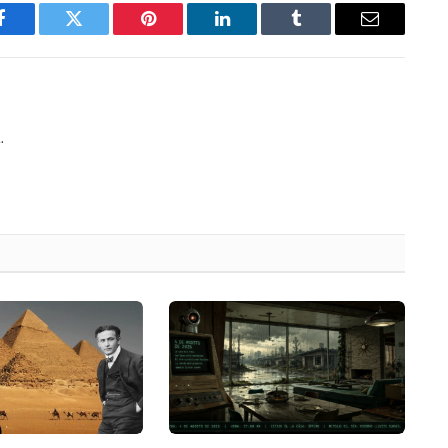
Facebook
Twitter
Pinterest
LinkedIn
Tumblr
Email
.