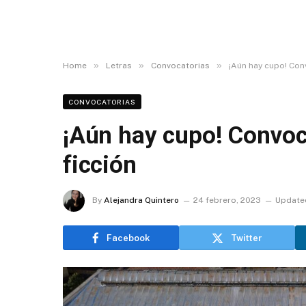
»
»
»
Home
Letras
Convocatorias
¡Aún hay cupo! Conv
CONVOCATORIAS
¡Aún hay cupo! Convoca
ficción
By
Alejandra Quintero
24 febrero, 2023
Update
Facebook
Twitter