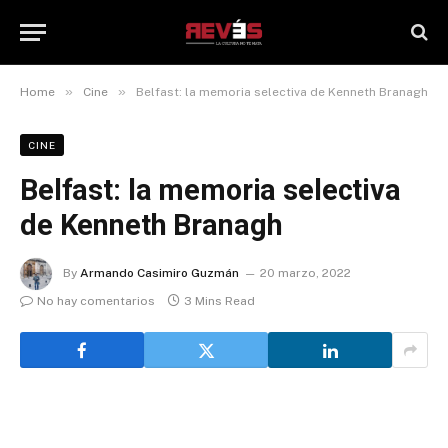
»
»
Home
Cine
Belfast: la memoria selectiva de Kenneth Branagh
CINE
Belfast: la memoria selectiva
de Kenneth Branagh
By
Armando Casimiro Guzmán
20 marzo, 2022
No hay comentarios
3 Mins Read