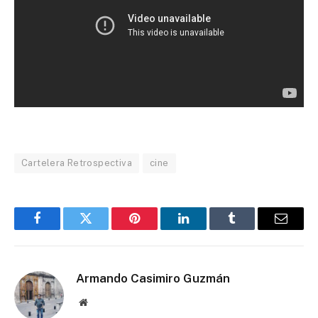
Cartelera Retrospectiva
cine
Facebook
Twitter
Pinterest
LinkedIn
Tumblr
Email
Armando Casimiro Guzmán
Website