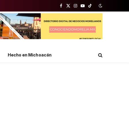
Facebook
X
Instagram
YouTube
TikTok
(Twitter)
Hecho en Michoacán