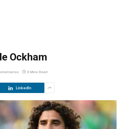
a de Ockham
omentarios
6 Mins Read
LinkedIn