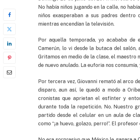
No había niños jugando en la calle, no habí
niños exasperaban a sus padres dentro d
mientras encendían la televisión.
Por aquella temporada, yo acababa de en
Camerún, lo vi desde la butaca del salón,
Gritamos en medio de la clase, el maestro n
de nuevo anulado. La euforia nos consumía, y
Por tercera vez, Giovanni remató al arco de
disparo, aun así, le quedó a modo a Orib
cronistas que aprietan el esfínter y ent
durante toda la repetición. No. Nuestro g
partido desde el celular en un aula de cl
como “¡a huevo, golazo, perro!”. El profesor 
No era sorpresivo que México le ganara a