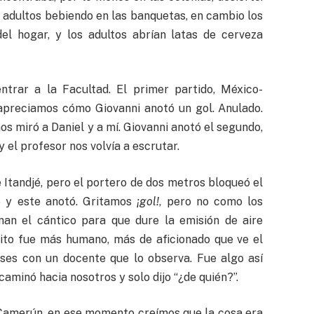
a adultos bebiendo en las banquetas, en cambio los
el hogar, y los adultos abrían latas de cerveza
trar a la Facultad. El primer partido, México-
 apreciamos cómo Giovanni anotó un gol. Anulado.
os miró a Daniel y a mí. Giovanni anotó el segundo,
 el profesor nos volvía a escrutar.
 Itandjé, pero el portero de dos metros bloqueó el
e y este anotó. Gritamos
¡gol!
, pero no como los
onan el cántico para que dure la emisión de aire
rito fue más humano, más de aficionado que ve el
ases con un docente que lo observa. Fue algo así
caminó hacia nosotros y solo dijo “¿de quién?”.
 Camerún, en ese momento creímos que la cosa era