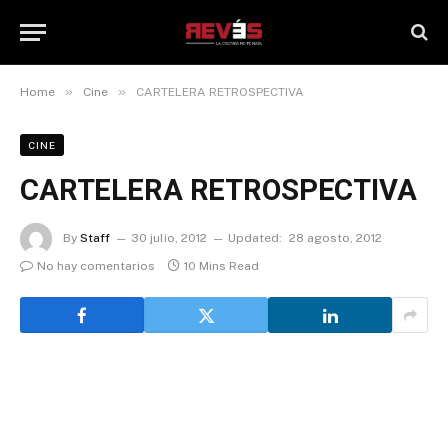
»
»
Home
Cine
CARTELERA RETROSPECTIVA
CINE
CARTELERA RETROSPECTIVA
By
Staff
30 julio, 2012
Updated:
28 agosto, 2012
No hay comentarios
10 Mins Read