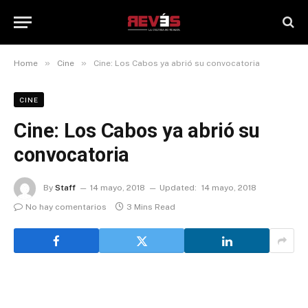
»
»
Home
Cine
Cine: Los Cabos ya abrió su convocatoria
CINE
Cine: Los Cabos ya abrió su
convocatoria
By
Staff
14 mayo, 2018
Updated:
14 mayo, 2018
No hay comentarios
3 Mins Read