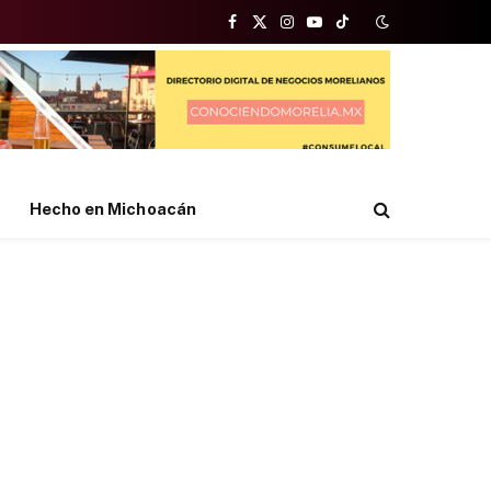
Facebook
X
Instagram
YouTube
TikTok
(Twitter)
Hecho en Michoacán