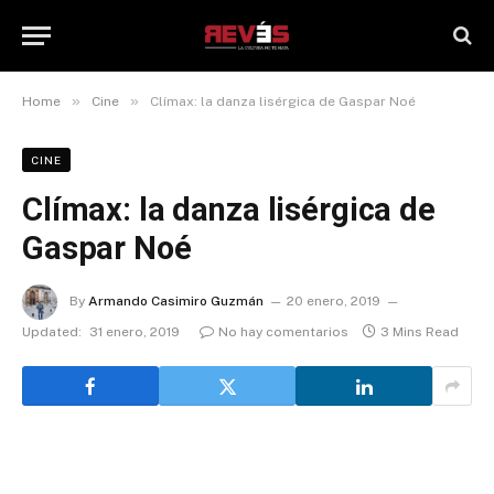
»
»
Home
Cine
Clímax: la danza lisérgica de Gaspar Noé
CINE
Clímax: la danza lisérgica de
Gaspar Noé
By
Armando Casimiro Guzmán
20 enero, 2019
Updated:
31 enero, 2019
No hay comentarios
3 Mins Read