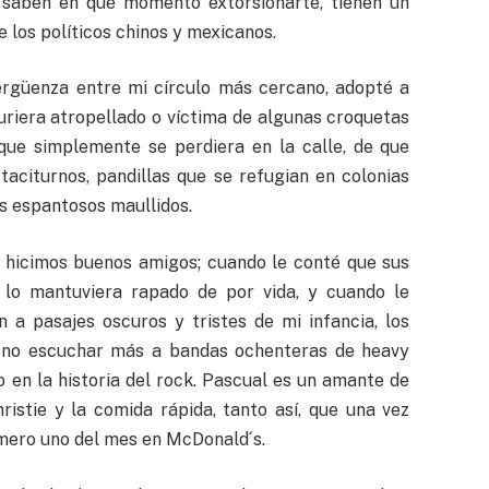
s saben en qué momento extorsionarte, tienen un
e los políticos chinos y mexicanos.
ergüenza entre mi círculo más cercano, adopté a
riera atropellado o víctima de algunas croquetas
que simplemente se perdiera en la calle, de que
aciturnos, pandillas que se refugian en colonias
us espantosos maullidos.
 hicimos buenos amigos; cuando le conté que sus
lo mantuviera rapado de por vida, y cuando le
a pasajes oscuros y tristes de mi infancia, los
ó no escuchar más a bandas ochenteras de heavy
 en la historia del rock. Pascual es un amante de
ristie y la comida rápida, tanto así, que una vez
úmero uno del mes en McDonald´s.