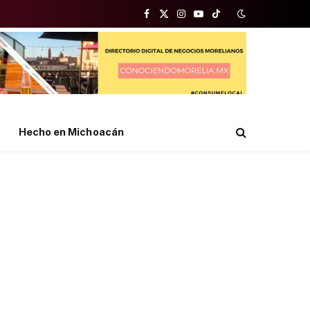
Facebook
X
Instagram
YouTube
TikTok
(Twitter)
Hecho en Michoacán