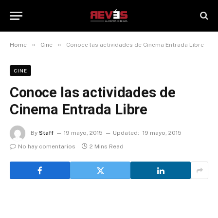
»
»
Home
Cine
Conoce las actividades de Cinema Entrada Libre
CINE
Conoce las actividades de
Cinema Entrada Libre
By
Staff
19 mayo, 2015
Updated:
19 mayo, 2015
No hay comentarios
2 Mins Read