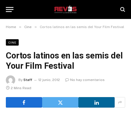
»
»
Home
Cine
Cortos latinos en las semis del Your Film Festival
CINE
Cortos latinos en las semis del
Your Film Festival
By
Staff
12 junio, 2012
No hay comentarios
2 Mins Read