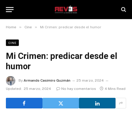
»
»
Home
Cine
Mi Crimen: predicar desde el humor
CINE
Mi Crimen: predicar desde el
humor
By
Armando Casimiro Guzmán
25 marzo, 2024
Updated:
25 marzo, 2024
No hay comentarios
4 Mins Read